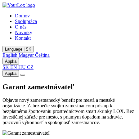
Domov
Spolupráca
O nás
Novinky
Kontakt
Language | SK
English
Magyar
Čeština
Appka
SK
EN
HU
CZ
Appka
Garant zamestnávateľ
Objavte nový zamestnanecký benefit pre mestá a mestské
organizácie. Zabezpečte svojim zamestnancom prístup k
bezplatnému športovaniu prostredníctvom smart skrinky LOX. Bez
investičnej záťaže pre mesto, s priamym dopadom na zdravie,
pracovnú výkonnosť a spokojnosť zamestnancov.