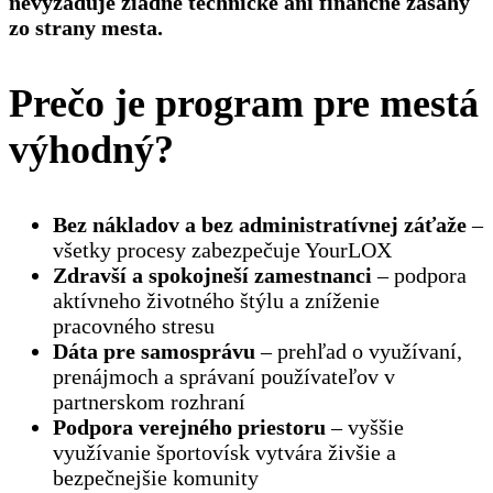
nevyžaduje žiadne technické ani finančné zásahy
zo strany mesta.
Prečo je program pre mestá
výhodný?
Bez nákladov a bez administratívnej záťaže
–
všetky procesy zabezpečuje YourLOX
Zdravší a spokojneší zamestnanci
– podpora
aktívneho životného štýlu a zníženie
pracovného stresu
Dáta pre samosprávu
– prehľad o využívaní,
prenájmoch a správaní používateľov v
partnerskom rozhraní
Podpora verejného priestoru
– vyššie
využívanie športovísk vytvára živšie a
bezpečnejšie komunity