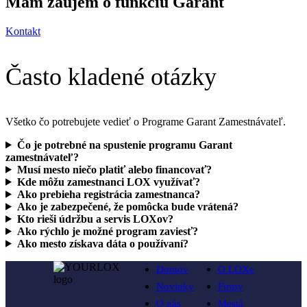
Mám záujem o funkciu Garant
Kontakt
Často kladené otázky
Všetko čo potrebujete vedieť o Programe Garant Zamestnávateľ.
Čo je potrebné na spustenie programu Garant
zamestnávateľ?
Musí mesto niečo platiť alebo financovať?
Kde môžu zamestnanci LOX využívať?
Ako prebieha registrácia zamestnanca?
Ako je zabezpečené, že pomôcka bude vrátená?
Kto rieši údržbu a servis LOXov?
Ako rýchlo je možné program zaviesť?
Ako mesto získava dáta o používaní?
Domov
O LOXe
Novinky
Firmy
O nás
Mestá