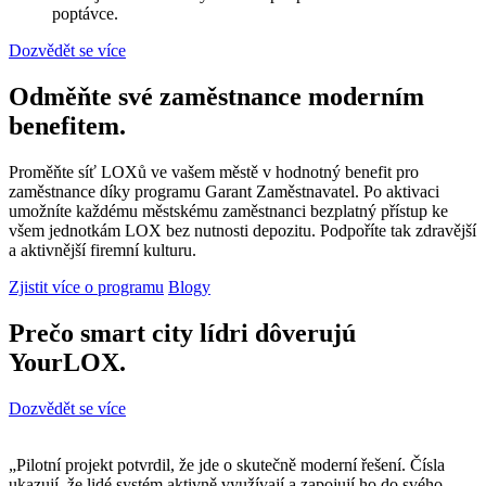
poptávce.
Dozvědět se více
Odměňte své zaměstnance moderním
benefitem.
Proměňte síť LOXů ve vašem městě v hodnotný benefit pro
zaměstnance díky programu Garant Zaměstnavatel. Po aktivaci
umožníte každému městskému zaměstnanci bezplatný přístup ke
všem jednotkám LOX bez nutnosti depozitu. Podpoříte tak zdravější
a aktivnější firemní kulturu.
Zjistit více o programu
Blogy
Prečo smart city lídri dôverujú
YourLOX.
Dozvědět se více
„Pilotní projekt potvrdil, že jde o skutečně moderní řešení. Čísla
ukazují, že lidé systém aktivně využívají a zapojují ho do svého