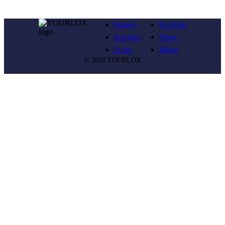
Domov
O LOXu
Novinky
Firmy
O nás
Města
© 2026 YOURLOX